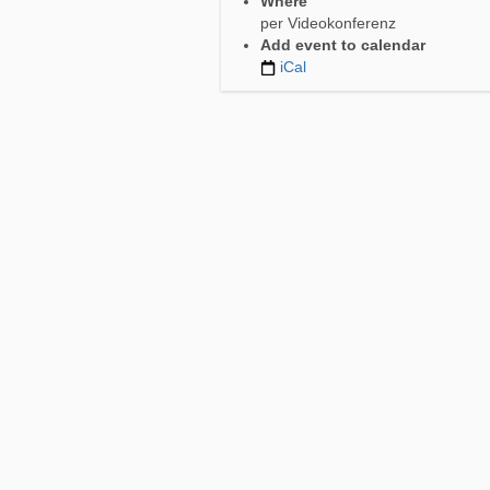
Where
per Videokonferenz
Add event to calendar
iCal