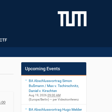
CTF
Upcoming Events
BA Abschlussvortrag Simon
Bußmann / Max v. Tschirschnitz,
Daniel v. Kirschten
Aug 19, 2026
09:00 AM
(Europe/Berlin)
— per Videokonferenz
:00
BA Abschlussvortrag Hugo Melder