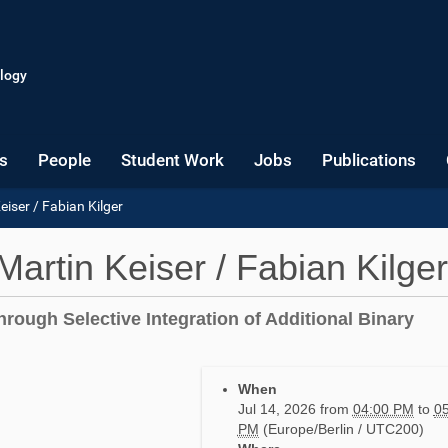
logy
s
People
Student Work
Jobs
Publications
iser / Fabian Kilger
artin Keiser / Fabian Kilger
through Selective Integration of Additional Binary
When
Jul 14, 2026
from
04:00 PM
to
05
PM
(Europe/Berlin / UTC200)