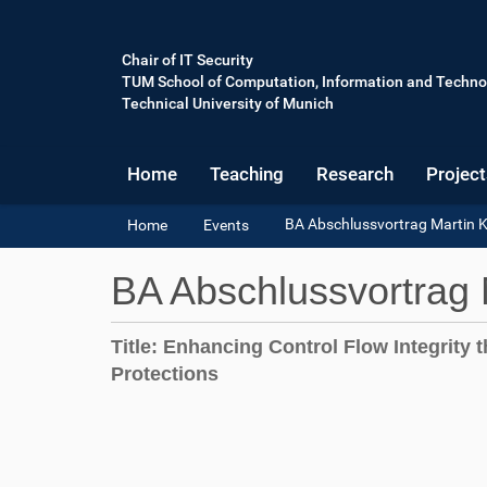
Chair of IT Security
TUM School of Computation, Information and Techno
Technical University of Munich
Home
Teaching
Research
Project
Y
BA Abschlussvortrag Martin Ke
Home
Events
o
u
BA Abschlussvortrag M
a
r
e
Title: Enhancing Control Flow Integrity 
h
Protections
e
r
h
e
t
:
t
p