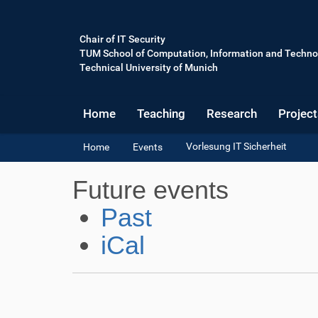
Chair of IT Security
TUM School of Computation, Information and Techno
Technical University of Munich
Home
Teaching
Research
Project
Y
Vorlesung IT Sicherheit
Home
Events
o
u
Future events
a
r
Past
e
h
iCal
e
r
e
: