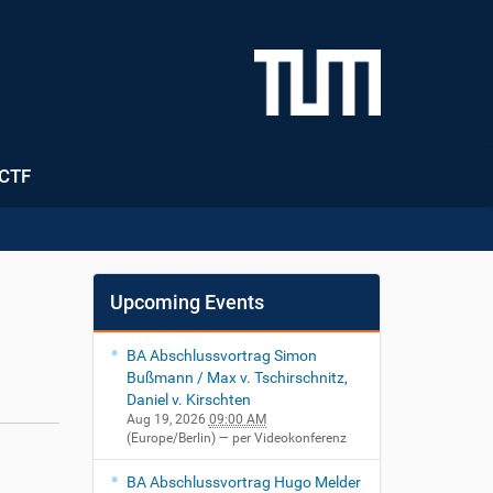
CTF
Upcoming Events
BA Abschlussvortrag Simon
Bußmann / Max v. Tschirschnitz,
Daniel v. Kirschten
Aug 19, 2026
09:00 AM
(Europe/Berlin)
— per Videokonferenz
BA Abschlussvortrag Hugo Melder