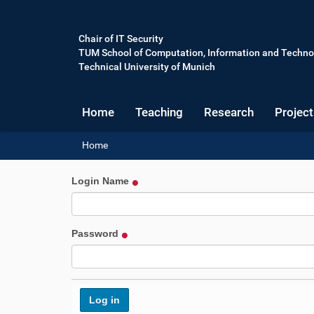
Chair of IT Security
TUM School of Computation, Information and Techno
Technical University of Munich
Home
Teaching
Research
Project
Y
Home
o
u
Login Name
a
r
e
h
Password
e
r
e
: