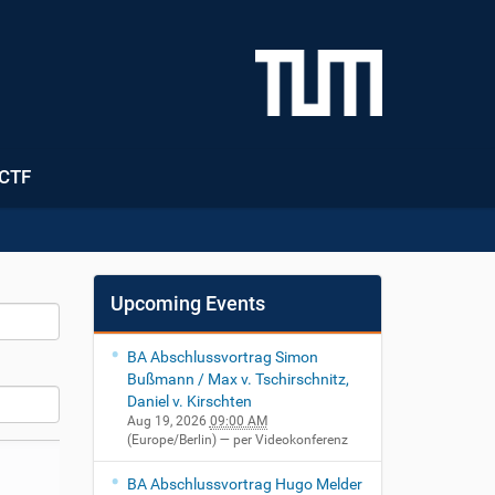
CTF
Upcoming Events
BA Abschlussvortrag Simon
Bußmann / Max v. Tschirschnitz,
Daniel v. Kirschten
Aug 19, 2026
09:00 AM
(Europe/Berlin)
— per Videokonferenz
BA Abschlussvortrag Hugo Melder