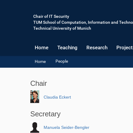
Chair of IT Security
TUM School of Computation, Information and Techno
Technical University of Munich
Home
Teaching
Research
Project
Y
People
Home
o
u
a
Chair
r
e
h
Claudia Eckert
e
r
Secretary
e
:
Manuela Seider-Bengler