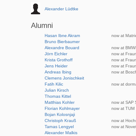
Alexander Lüdtke
Alumni
Hasan Ibne Akram
now at Matr
Bruno Bierbaumer
Alexandre Bouard
now at BMW
Jörn Eichler
now at Frau
Krista Grothoff
now at Frau
Jens Heider
now at Frau
Andreas Ibing
now at Bos
Clemens Jonischkeit
Fatih Kilic
now at dorm
Julian Kirsch
Thomas Kittel
Matthias Kohler
now at SAP 
Florian Kohlmayer
now at TUM S
Bojan Kolosnjaji
Christoph Krauß
now at Hochs
Tamas Lengyel
now at Novet
Alexander Malkis