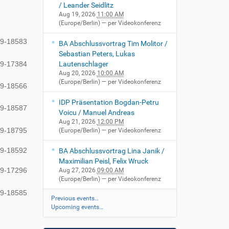
/ Leander Seidlitz
Aug 19, 2026
11:00 AM
(Europe/Berlin)
— per Videokonferenz
89-18583
BA Abschlussvortrag Tim Molitor /
Sebastian Peters, Lukas
89-17384
Lautenschlager
Aug 20, 2026
10:00 AM
(Europe/Berlin)
— per Videokonferenz
89-18566
IDP Präsentation Bogdan-Petru
89-18587
Voicu / Manuel Andreas
Aug 21, 2026
12:00 PM
89-18795
(Europe/Berlin)
— per Videokonferenz
89-18592
BA Abschlussvortrag Lina Janik /
Maximilian Peisl, Felix Wruck
89-17296
Aug 27, 2026
09:00 AM
(Europe/Berlin)
— per Videokonferenz
89-18585
Previous events…
Upcoming events…