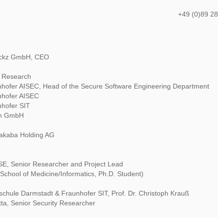
+49 (0)89 2
ickz GmbH, CEO
 Research
nhofer AISEC, Head of the Secure Software Engineering Department
nhofer AISEC
nhofer SIT
ch GmbH
akaba Holding AG
SE, Senior Researcher and Project Lead
chool of Medicine/Informatics, Ph.D. Student)
chule Darmstadt & Fraunhofer SIT, Prof. Dr. Christoph Krauß
ta, Senior Security Researcher