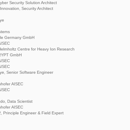
ber Security Solution Architect
 Innovation, Security Architect
Eye
stems
gle Germany GmbH
AISEC
Helmholtz Centre for Heavy Ion Research
CRYPT GmbH
AISEC
AISEC
ye, Senior Software Engineer
nhofer AISEC
AISEC
do, Data Scientist
nhofer AISEC
 Principle Engineer & Field Expert