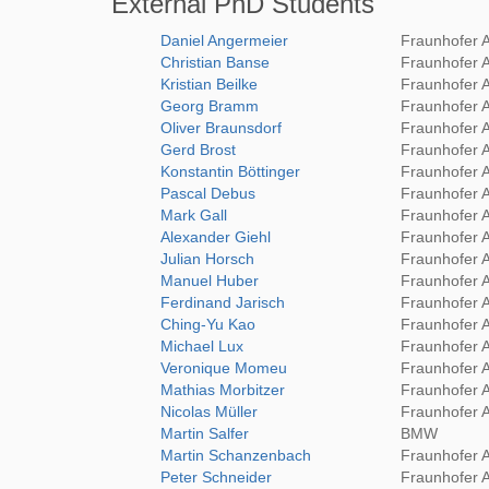
External PhD Students
Daniel Angermeier
Fraunhofer 
Christian Banse
Fraunhofer 
Kristian Beilke
Fraunhofer 
Georg Bramm
Fraunhofer 
Oliver Braunsdorf
Fraunhofer 
Gerd Brost
Fraunhofer 
Konstantin Böttinger
Fraunhofer 
Pascal Debus
Fraunhofer 
Mark Gall
Fraunhofer 
Alexander Giehl
Fraunhofer 
Julian Horsch
Fraunhofer 
Manuel Huber
Fraunhofer 
Ferdinand Jarisch
Fraunhofer 
Ching-Yu Kao
Fraunhofer 
Michael Lux
Fraunhofer 
Veronique Momeu
Fraunhofer 
Mathias Morbitzer
Fraunhofer 
Nicolas Müller
Fraunhofer 
Martin Salfer
BMW
Martin Schanzenbach
Fraunhofer 
Peter Schneider
Fraunhofer 