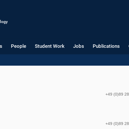
logy
s
People
Student Work
Jobs
Publications
+49 (0)89 2
+49 (0)89 2