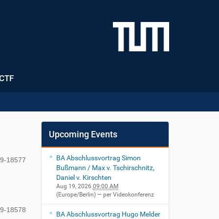
CTF
Upcoming Events
BA Abschlussvortrag Simon
89-18577
Bußmann / Max v. Tschirschnitz,
Daniel v. Kirschten
Aug 19, 2026
09:00 AM
(Europe/Berlin)
— per Videokonferenz
89-18578
BA Abschlussvortrag Hugo Melder