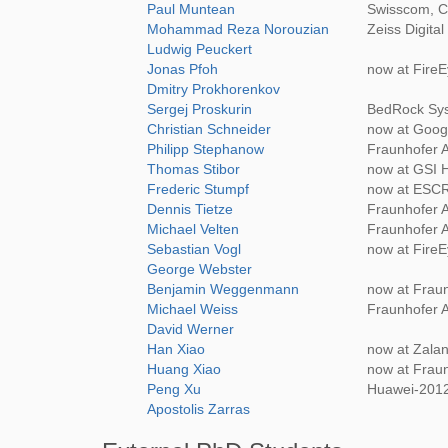
Paul Muntean
Swisscom, Cy
Mohammad Reza Norouzian
Zeiss Digital
Ludwig Peuckert
Jonas Pfoh
now at Fire
Dmitry Prokhorenkov
Sergej Proskurin
BedRock Sy
Christian Schneider
now at Goo
Philipp Stephanow
Fraunhofer 
Thomas Stibor
now at GSI 
Frederic Stumpf
now at ES
Dennis Tietze
Fraunhofer 
Michael Velten
Fraunhofer 
Sebastian Vogl
now at FireE
George Webster
Benjamin Weggenmann
now at Frau
Michael Weiss
Fraunhofer 
David Werner
Han Xiao
now at Zalan
Huang Xiao
now at Frau
Peng Xu
Huawei-2012,
Apostolis Zarras