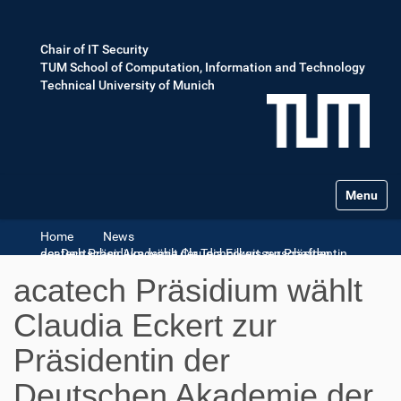
Chair of IT Security
TUM School of Computation, Information and Technology
Technical University of Munich
Toggle na
Home
News
acatech Präsidium wählt Claudia Eckert zur Präsidentin der Deutschen Akademie der Technikwissenschaften
acatech Präsidium wählt
Claudia Eckert zur
Präsidentin der
Deutschen Akademie der