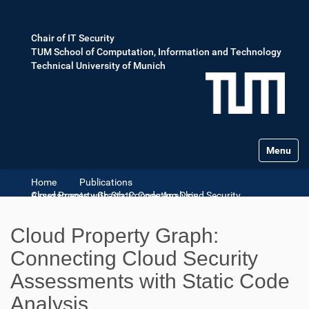
Chair of IT Security
TUM School of Computation, Information and Technology
Technical University of Munich
Toggle na
Home
Publications
Cloud Property Graph: Connecting Cloud Security Assessments with Static Code Analysis
Cloud Property Graph:
Connecting Cloud Security
Assessments with Static Code
Analysis