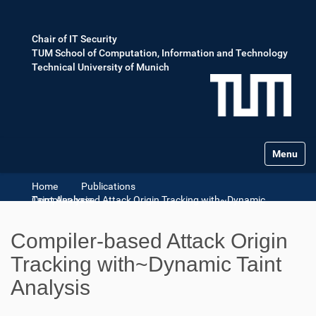
Chair of IT Security
TUM School of Computation, Information and Technology
Technical University of Munich
Toggle na
Home
Publications
Compiler-based Attack Origin Tracking with~Dynamic Taint Analysis
Compiler-based Attack Origin
Tracking with~Dynamic Taint
Analysis