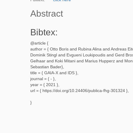
Abstract
Bibtex:
@article {
author = {
Otto Boris and Rubina Alina and Andreas E
Dominik Stingl and Evgueni Loukipoudis and Gerd Br
Gelhaar and Koki Mitani and Marius Hupperz and Mon
Sebastian Bader
},
title = {
GAIA-X and IDS
},
journal = {
-
},
year = {
2021
},
url = {
https://doi.org/10.24406/publica-fhg-301324
},
}