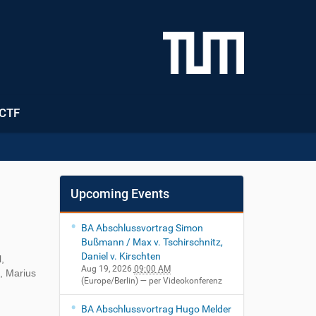
CTF
Upcoming Events
BA Abschlussvortrag Simon
Bußmann / Max v. Tschirschnitz,
Daniel v. Kirschten
,
Aug 19, 2026
09:00 AM
, Marius
(Europe/Berlin)
— per Videokonferenz
BA Abschlussvortrag Hugo Melder