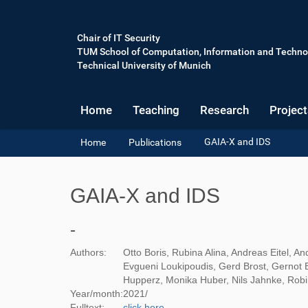
Chair of IT Security
TUM School of Computation, Information and Techno
Technical University of Munich
Home
Teaching
Research
Project
Y
GAIA-X and IDS
Home
Publications
o
u
a
GAIA-X and IDS
r
e
h
-
e
r
Authors:
Otto Boris, Rubina Alina, Andreas Eitel, A
e
Evgueni Loukipoudis, Gerd Brost, Gernot 
:
Hupperz, Monika Huber, Nils Jahnke, Robi
Year/month:
2021
/
Fulltext:
click here