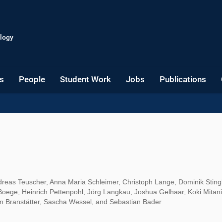
logy
s
People
Student Work
Jobs
Publications
ndreas Teuscher, Anna Maria Schleimer, Christoph Lange, Dominik Stingl
Boege, Heinrich Pettenpohl, Jörg Langkau, Joshua Gelhaar, Koki Mitani
n Branstätter, Sascha Wessel, and Sebastian Bader