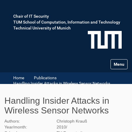
Chair of IT Security
TUM School of Computation, Information and Technology
Technical University of Munich
Toggle na
Home
Publications
Handling Insider Attacks in Wireless Sensor Networks
Handling Insider Attacks in
Wireless Sensor Networks
Authors:
Christoph Krauß
Year/month:
2010
/