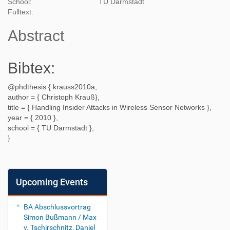
School:
TU Darmstadt
Fulltext:
Abstract
Bibtex:
@phdthesis {
krauss2010a
,
author = {
Christoph Krauß
},
title = {
Handling Insider Attacks in Wireless Sensor Networks
},
year = {
2010
},
school = {
TU Darmstadt
},
}
Upcoming Events
BA Abschlussvortrag
Simon Bußmann / Max
v. Tschirschnitz, Daniel