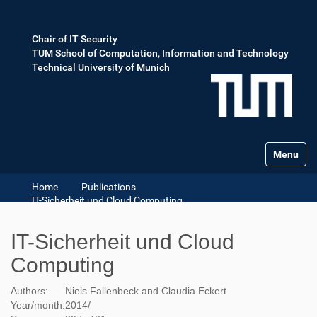
Chair of IT Security
TUM School of Computation, Information and Technology
Technical University of Munich
Toggle na
Home
Publications
IT-Sicherheit und Cloud Computing
IT-Sicherheit und Cloud
Computing
Authors:
Niels Fallenbeck and Claudia Eckert
Year/month:
2014
/