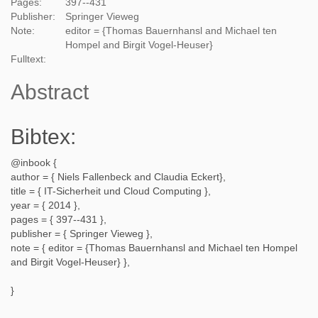
Pages:
397--431
Publisher:
Springer Vieweg
Note:
editor = {Thomas Bauernhansl and Michael ten
Hompel and Birgit Vogel-Heuser}
Fulltext:
Abstract
Bibtex:
@inbook {
author = {
Niels Fallenbeck and Claudia Eckert
},
title = {
IT-Sicherheit und Cloud Computing
},
year = {
2014
},
pages = {
397--431
},
publisher = {
Springer Vieweg
},
note = {
editor = {Thomas Bauernhansl and Michael ten Hompel
and Birgit Vogel-Heuser}
},
}