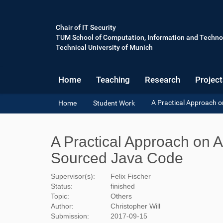
Chair of IT Security
TUM School of Computation, Information and Techno
Technical University of Munich
Home
Teaching
Research
Project
Y
A Practical Approach 
Home
Student Work
o
u
a
A Practical Approach on 
r
e
Sourced Java Code
h
e
Supervisor(s):
Felix Fischer
r
Status:
finished
e
Topic:
Others
:
Author:
Christopher Will
Submission:
2017-09-15