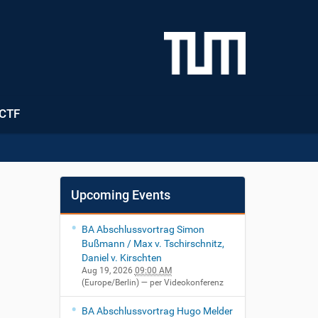
CTF
Upcoming Events
BA Abschlussvortrag Simon
Bußmann / Max v. Tschirschnitz,
Daniel v. Kirschten
Aug 19, 2026
09:00 AM
(Europe/Berlin)
— per Videokonferenz
BA Abschlussvortrag Hugo Melder