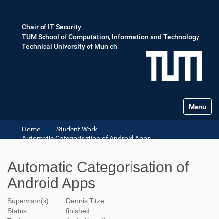
Chair of IT Security
TUM School of Computation, Information and Technology
Technical University of Munich
Toggle na
Home
Student Work
Automatic Categorisation of Android Apps
Automatic Categorisation of
Android Apps
Supervisor(s):
Dennis Titze
Status:
finished