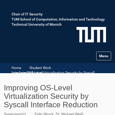
Chair of IT Security
TUM School of Computation, Information and Technology
Technical University of Munich
Toggle na
Home
Student Work
Improving OS-Level Virtualization Security by Syscall Interface Reduction
Improving OS-Level
Virtualization Security by
Syscall Interface Reduction
Supervisor(s):
Felix Wruck, Dr. Michael Weiß