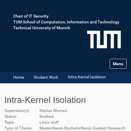
Chair of IT Security
TUM School of Computation, Information and Technology
Technical University of Munich
Toggle na
Intra-Kernel Isolation
Home
Student Work
Intra-Kernel Isolation
Supervisor(s):
Marius Momeu
Status:
finished
Topic:
Linux stuff
Type of Thesis:
Masterthesis
Bachelorthesis
Guided Research