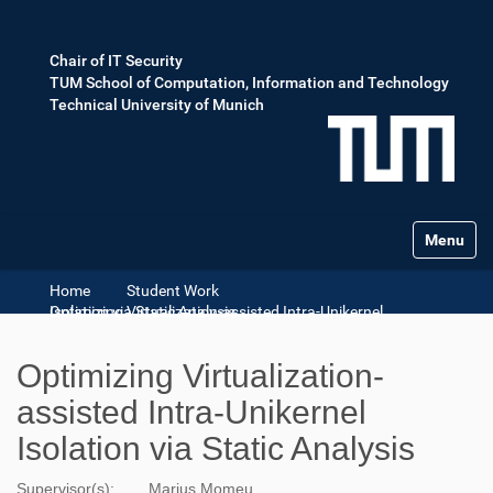
Chair of IT Security
TUM School of Computation, Information and Technology
Technical University of Munich
Toggle na
Home
Student Work
Optimizing Virtualization-assisted Intra-Unikernel Isolation via Static Analysis
Optimizing Virtualization-
assisted Intra-Unikernel
Isolation via Static Analysis
Supervisor(s):
Marius Momeu