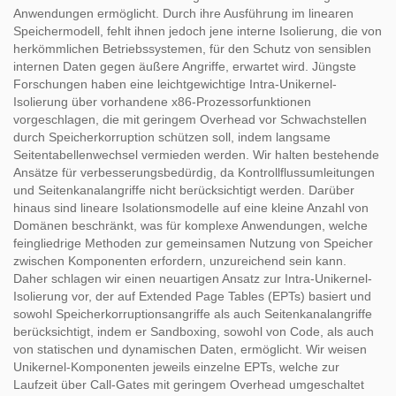
Anwendungen ermöglicht. Durch ihre Ausführung im linearen
Speichermodell, fehlt ihnen jedoch jene interne Isolierung, die von
herkömmlichen Betriebssystemen, für den Schutz von sensiblen
internen Daten gegen äußere Angriffe, erwartet wird. Jüngste
Forschungen haben eine leichtgewichtige Intra-Unikernel-
Isolierung über vorhandene x86-Prozessorfunktionen
vorgeschlagen, die mit geringem Overhead vor Schwachstellen
durch Speicherkorruption schützen soll, indem langsame
Seitentabellenwechsel vermieden werden. Wir halten bestehende
Ansätze für verbesserungsbedürdig, da Kontrollflussumleitungen
und Seitenkanalangriffe nicht berücksichtigt werden. Darüber
hinaus sind lineare Isolationsmodelle auf eine kleine Anzahl von
Domänen beschränkt, was für komplexe Anwendungen, welche
feingliedrige Methoden zur gemeinsamen Nutzung von Speicher
zwischen Komponenten erfordern, unzureichend sein kann.
Daher schlagen wir einen neuartigen Ansatz zur Intra-Unikernel-
Isolierung vor, der auf Extended Page Tables (EPTs) basiert und
sowohl Speicherkorruptionsangriffe als auch Seitenkanalangriffe
berücksichtigt, indem er Sandboxing, sowohl von Code, als auch
von statischen und dynamischen Daten, ermöglicht. Wir weisen
Unikernel-Komponenten jeweils einzelne EPTs, welche zur
Laufzeit über Call-Gates mit geringem Overhead umgeschaltet