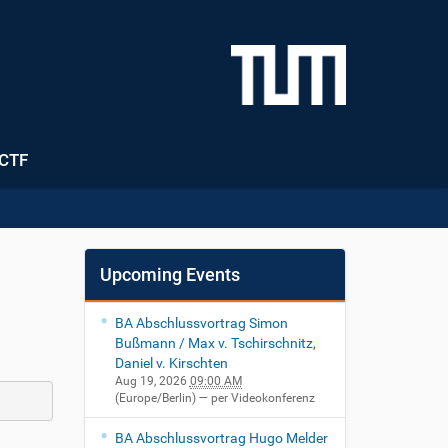
CTF
Upcoming Events
BA Abschlussvortrag Simon
Bußmann / Max v. Tschirschnitz,
Daniel v. Kirschten
Aug 19, 2026
09:00 AM
(Europe/Berlin)
— per Videokonferenz
BA Abschlussvortrag Hugo Melder