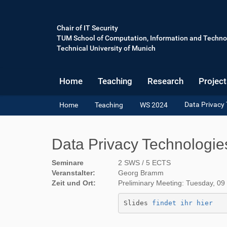
Chair of IT Security
TUM School of Computation, Information and Techno
Technical University of Munich
Home
Teaching
Research
Project
Y
Data Privacy
Home
Teaching
WS 2024
o
u
a
Data Privacy Technologi
r
e
Seminare
2 SWS / 5 ECTS
h
Veranstalter:
Georg Bramm
e
Zeit und Ort:
Preliminary Meeting: Tuesday, 09 
r
e
Slides 
findet ihr hier
: