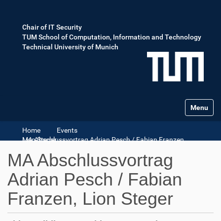
Chair of IT Security
TUM School of Computation, Information and Technology
Technical University of Munich
Toggle na
Home
Events
MA Abschlussvortrag Adrian Pesch / Fabian Franzen, Lion Steger
MA Abschlussvortrag
Adrian Pesch / Fabian
Franzen, Lion Steger