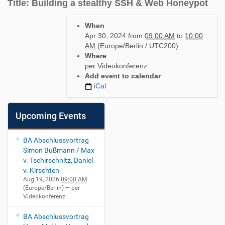
Title: Building a stealthy SSH & Web Honeypot
h
When
t
Apr 30, 2024
from
09:00 AM
to
10:00
t
AM
(Europe/Berlin / UTC200)
p
Where
s
per Videokonferenz
:
Add event to calendar
/
iCal
/
w
w
Upcoming Events
w
.
s
BA Abschlussvortrag
e
Simon Bußmann / Max
c
v. Tschirschnitz, Daniel
.
v. Kirschten
i
Aug 19, 2026
09:00 AM
(Europe/Berlin)
— per
n
Videokonferenz
.
t
BA Abschlussvortrag
u