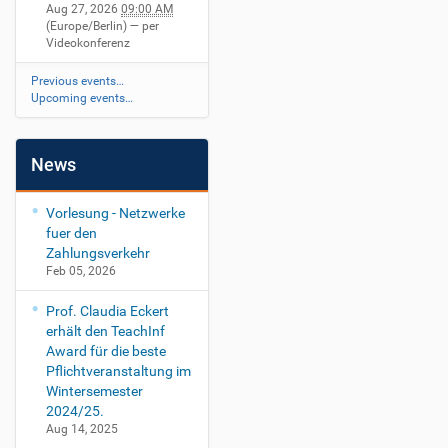
6
Aug 27, 2026
09:00 AM
M
(Europe/Berlin)
— per
A
Videokonferenz
A
b
Previous events…
Upcoming events…
s
c
h
l
News
u
s
Vorlesung - Netzwerke
s
fuer den
v
Zahlungsverkehr
o
Feb 05, 2026
r
t
Prof. Claudia Eckert
r
erhält den TeachInf
a
Award für die beste
g
Pflichtveranstaltung im
A
Wintersemester
d
2024/25.
r
Aug 14, 2025
i