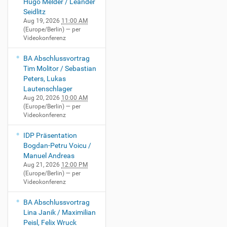
Hugo Melder / Leander
m
Seidlitz
.
Aug 19, 2026
11:00 AM
d
(Europe/Berlin)
— per
e
Videokonferenz
/
i
BA Abschlussvortrag
2
Tim Molitor / Sebastian
0
Peters, Lukas
/
Lautenschlager
e
Aug 20, 2026
10:00 AM
v
(Europe/Berlin)
— per
Videokonferenz
e
n
IDP Präsentation
t
Bogdan-Petru Voicu /
s
Manuel Andreas
/
Aug 21, 2026
12:00 PM
8
(Europe/Berlin)
— per
6
Videokonferenz
3
0
BA Abschlussvortrag
9
Lina Janik / Maximilian
5
Peisl, Felix Wruck