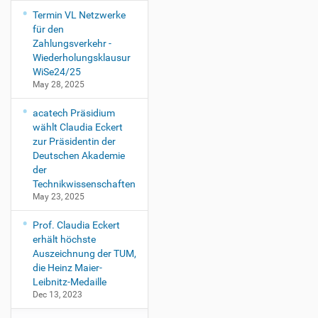
a
Termin VL Netzwerke
n
für den
P
Zahlungsverkehr -
e
Wiederholungsklausur
s
WiSe24/25
c
May 28, 2025
h
/
acatech Präsidium
F
wählt Claudia Eckert
a
zur Präsidentin der
b
Deutschen Akademie
i
der
a
Technikwissenschaften
n
May 23, 2025
F
r
Prof. Claudia Eckert
a
erhält höchste
n
Auszeichnung der TUM,
z
die Heinz Maier-
e
Leibnitz-Medaille
n
Dec 13, 2023
,