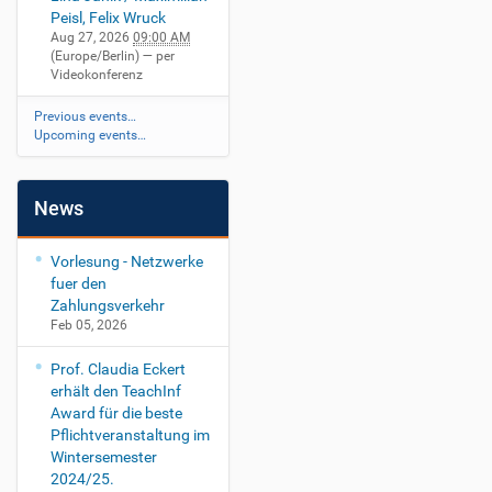
3
Peisl, Felix Wruck
8
Aug 27, 2026
09:00 AM
7
(Europe/Berlin)
— per
B
Videokonferenz
A
A
Previous events…
Upcoming events…
b
s
c
h
News
l
u
Vorlesung - Netzwerke
s
fuer den
s
Zahlungsverkehr
v
Feb 05, 2026
o
r
Prof. Claudia Eckert
t
erhält den TeachInf
r
Award für die beste
a
Pflichtveranstaltung im
g
Wintersemester
C
2024/25.
e