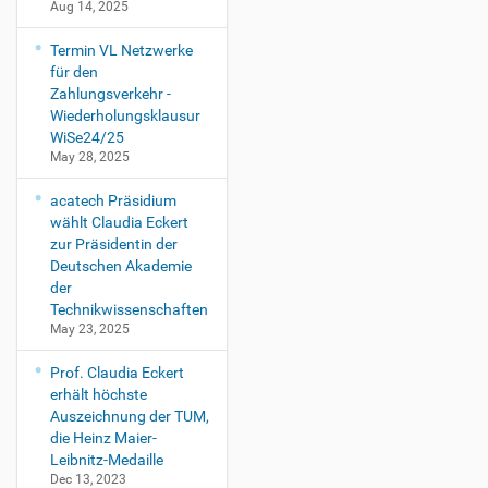
Aug 14, 2025
d
r
Termin VL Netzwerke
i
für den
c
Zahlungsverkehr -
T
Wiederholungsklausur
ö
WiSe24/25
l
May 28, 2025
g
/
acatech Präsidium
F
wählt Claudia Eckert
a
zur Präsidentin der
b
Deutschen Akademie
i
der
a
Technikwissenschaften
n
May 23, 2025
K
i
Prof. Claudia Eckert
l
erhält höchste
g
Auszeichnung der TUM,
e
die Heinz Maier-
r
Leibnitz-Medaille
2
Dec 13, 2023