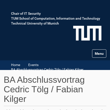
Chair of IT Security
TUM School of Computation, Information and Technology
Technical University of Munich
Toggle na
Home
Events
BA Abschlussvortrag Cedric Tölg / Fabian Kilger
BA Abschlussvortrag
Cedric Tölg / Fabian
Kilger