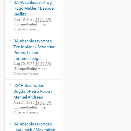
BA Abschlussvortrag
u
Hugo Melder / Leander
m
Seidlitz
.
Aug 19, 2026
11:00 AM
d
(Europe/Berlin)
— per
e
Videokonferenz
/
i
BA Abschlussvortrag
2
Tim Molitor / Sebastian
0
Peters, Lukas
/
Lautenschlager
e
Aug 20, 2026
10:00 AM
v
(Europe/Berlin)
— per
Videokonferenz
e
n
IDP Präsentation
t
Bogdan-Petru Voicu /
s
Manuel Andreas
/
Aug 21, 2026
12:00 PM
9
(Europe/Berlin)
— per
3
Videokonferenz
6
2
BA Abschlussvortrag
3
Lina Janik / Maximilian