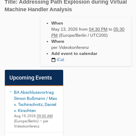
Title: Addressing Path Explosion during Virtual
Machine Handler Analysis
h
When
t
May 13, 2026
from
04:30 PM
to
05:30
t
PM
(Europe/Berlin / UTC200)
p
Where
s
per Videokonferenz
:
Add event to calendar
/
iCal
/
w
w
Upcoming Events
w
.
s
BA Abschlussvortrag
e
Simon Bußmann / Max
c
v. Tschirschnitz, Daniel
.
v. Kirschten
i
Aug 19, 2026
09:00 AM
(Europe/Berlin)
— per
n
Videokonferenz
.
t