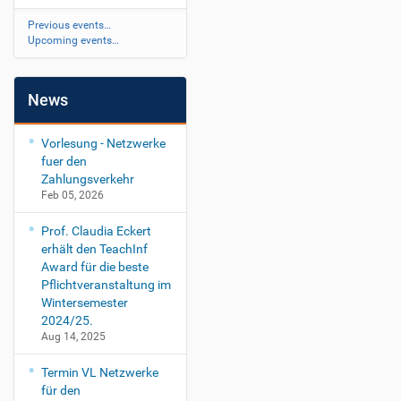
-
p
Previous events…
Upcoming events…
a
u
l
-
News
m
u
Vorlesung - Netzwerke
n
fuer den
t
Zahlungsverkehr
e
Feb 05, 2026
a
n
Prof. Claudia Eckert
R
erhält den TeachInf
i
Award für die beste
g
Pflichtveranstaltung im
o
Wintersemester
r
2024/25.
o
Aug 14, 2025
s
u
Termin VL Netzwerke
m
für den