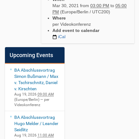
t
Mar 30, 2021
from
03:00 PM
to
05:00
t
PM
(Europe/Berlin / UTC200)
p
Where
s
per Videokonferenz
:
Add event to calendar
/
iCal
/
w
w
Upcoming Events
w
.
s
BA Abschlussvortrag
e
Simon Bußmann / Max
c
v. Tschirschnitz, Daniel
.
v. Kirschten
i
Aug 19, 2026
09:00 AM
(Europe/Berlin)
— per
n
Videokonferenz
.
t
BA Abschlussvortrag
u
Hugo Melder / Leander
m
Seidlitz
.
Aug 19, 2026
11:00 AM
d