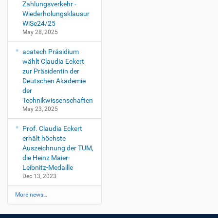
P
Zahlungsverkehr -
a
Wiederholungsklausur
u
WiSe24/25
l
May 28, 2025
M
u
acatech Präsidium
n
wählt Claudia Eckert
t
zur Präsidentin der
e
Deutschen Akademie
a
der
n
Technikwissenschaften
2
May 23, 2025
0
2
Prof. Claudia Eckert
1
erhält höchste
-
Auszeichnung der TUM,
0
die Heinz Maier-
3
Leibnitz-Medaille
-
Dec 13, 2023
3
0
More news…
T
1