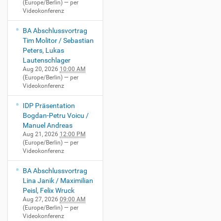
(Europe/Berlin)
— per
e
Videokonferenz
/
i
BA Abschlussvortrag
2
Tim Molitor / Sebastian
0
Peters, Lukas
/
Lautenschlager
e
Aug 20, 2026
10:00 AM
v
(Europe/Berlin)
— per
Videokonferenz
e
n
IDP Präsentation
t
Bogdan-Petru Voicu /
s
Manuel Andreas
/
Aug 21, 2026
12:00 PM
r
(Europe/Berlin)
— per
i
Videokonferenz
g
o
BA Abschlussvortrag
r
Lina Janik / Maximilian
o
Peisl, Felix Wruck
s
Aug 27, 2026
09:00 AM
u
(Europe/Berlin)
— per
m
Videokonferenz