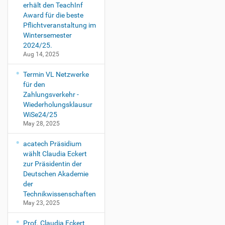
V
erhält den TeachInf
o
Award für die beste
r
Pflichtveranstaltung im
l
Wintersemester
e
2024/25.
s
Aug 14, 2025
u
n
Termin VL Netzwerke
g
für den
I
Zahlungsverkehr -
T
Wiederholungsklausur
-
WiSe24/25
S
May 28, 2025
i
c
acatech Präsidium
h
wählt Claudia Eckert
e
zur Präsidentin der
r
Deutschen Akademie
h
der
e
Technikwissenschaften
i
May 23, 2025
t
2
Prof. Claudia Eckert