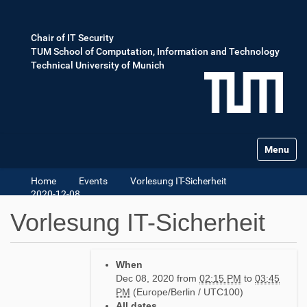
Chair of IT Security
TUM School of Computation, Information and Technology
Technical University of Munich
Toggle na
Home
Events
Vorlesung IT-Sicherheit
2020-12-08
Vorlesung IT-Sicherheit
h
When
t
Dec 08, 2020
from
02:15 PM
to
03:45
t
PM
(Europe/Berlin / UTC100)
p
All dates