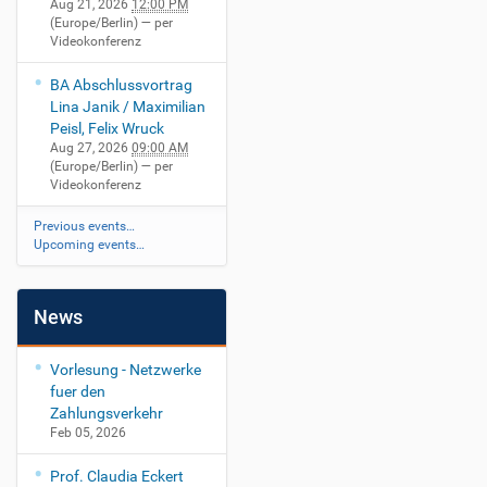
Aug 21, 2026
12:00 PM
-
(Europe/Berlin)
— per
s
Videokonferenz
i
c
BA Abschlussvortrag
h
Lina Janik / Maximilian
e
Peisl, Felix Wruck
r
Aug 27, 2026
09:00 AM
h
(Europe/Berlin)
— per
e
Videokonferenz
i
t
Previous events…
Upcoming events…
/
2
0
2
News
0
-
Vorlesung - Netzwerke
1
fuer den
2
Zahlungsverkehr
-
Feb 05, 2026
0
8
Prof. Claudia Eckert