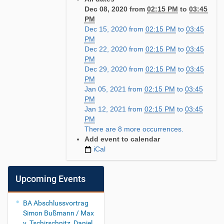
s
Dec 08, 2020
from
02:15 PM
to
03:45
:
PM
/
Dec 15, 2020
from
02:15 PM
to
03:45
/
PM
w
Dec 22, 2020
from
02:15 PM
to
03:45
w
PM
w
Dec 29, 2020
from
02:15 PM
to
03:45
.
PM
s
Jan 05, 2021
from
02:15 PM
to
03:45
e
PM
c
Jan 12, 2021
from
02:15 PM
to
03:45
.
PM
i
There are 8 more occurrences.
n
Add event to calendar
.
iCal
t
u
m
Upcoming Events
.
d
e
BA Abschlussvortrag
/
Simon Bußmann / Max
i
v. Tschirschnitz, Daniel