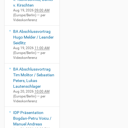
2
v. Kirschten
0
Aug 19, 2026
09:00 AM
(Europe/Berlin)
— per
/
Videokonferenz
e
v
BA Abschlussvortrag
e
Hugo Melder / Leander
n
Seidlitz
t
Aug 19, 2026
11:00 AM
s
(Europe/Berlin)
— per
/
Videokonferenz
v
o
BA Abschlussvortrag
r
Tim Molitor / Sebastian
l
Peters, Lukas
e
Lautenschlager
s
Aug 20, 2026
10:00 AM
u
(Europe/Berlin)
— per
Videokonferenz
n
g
IDP Präsentation
-
Bogdan-Petru Voicu /
i
Manuel Andreas
t