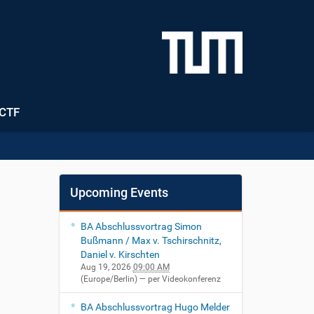
CTF
Upcoming Events
BA Abschlussvortrag Simon
Bußmann / Max v. Tschirschnitz,
Daniel v. Kirschten
Aug 19, 2026
09:00 AM
(Europe/Berlin)
— per Videokonferenz
BA Abschlussvortrag Hugo Melder