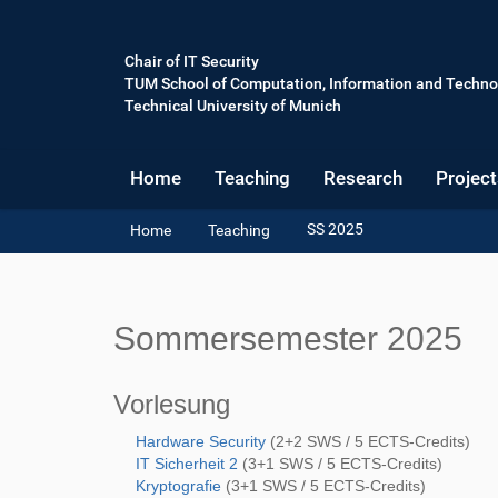
Chair of IT Security
TUM School of Computation, Information and Techno
Technical University of Munich
Home
Teaching
Research
Project
Y
SS 2025
Home
Teaching
o
u
a
r
Sommersemester 2025
e
h
e
Vorlesung
r
e
Hardware Security
(2+2 SWS / 5 ECTS-Credits)
:
IT Sicherheit 2
(3+1 SWS / 5 ECTS-Credits)
Kryptografie
(3+1 SWS / 5 ECTS-Credits)