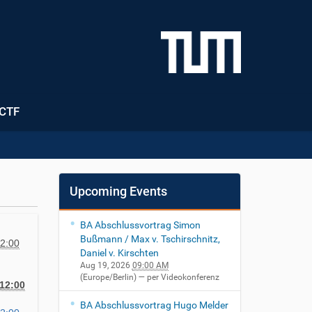
CTF
Upcoming Events
BA Abschlussvortrag Simon
Bußmann / Max v. Tschirschnitz,
2:00
Daniel v. Kirschten
Aug 19, 2026
09:00 AM
(Europe/Berlin)
— per Videokonferenz
12:00
BA Abschlussvortrag Hugo Melder