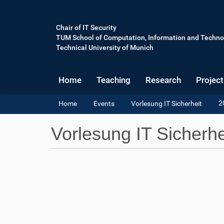
Chair of IT Security
TUM School of Computation, Information and Techno
Technical University of Munich
Home
Teaching
Research
Project
Y
2
Home
Events
Vorlesung IT Sicherheit
o
u
Vorlesung IT Sicherhe
a
r
e
h
h
t
e
t
r
p
e
s
:
:
/