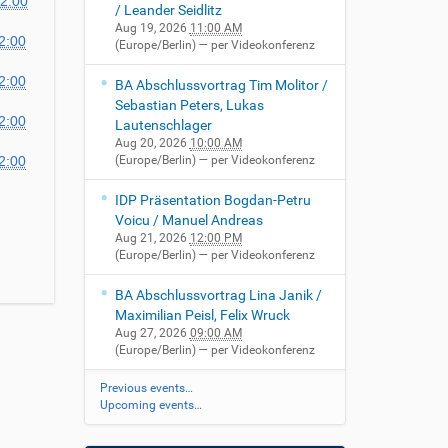
2:00
/ Leander Seidlitz
Aug 19, 2026
11:00 AM
2:00
(Europe/Berlin)
— per Videokonferenz
2:00
BA Abschlussvortrag Tim Molitor /
Sebastian Peters, Lukas
2:00
Lautenschlager
Aug 20, 2026
10:00 AM
2:00
(Europe/Berlin)
— per Videokonferenz
IDP Präsentation Bogdan-Petru
Voicu / Manuel Andreas
Aug 21, 2026
12:00 PM
(Europe/Berlin)
— per Videokonferenz
BA Abschlussvortrag Lina Janik /
Maximilian Peisl, Felix Wruck
Aug 27, 2026
09:00 AM
(Europe/Berlin)
— per Videokonferenz
Previous events…
Upcoming events…