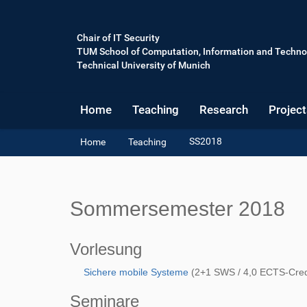
Chair of IT Security
TUM School of Computation, Information and Techno
Technical University of Munich
Home
Teaching
Research
Project
Y
SS2018
Home
Teaching
o
u
a
r
Sommersemester 2018
e
h
e
Vorlesung
r
e
Sichere mobile Systeme
(2+1 SWS / 4,0 ECTS-Cred
:
Seminare