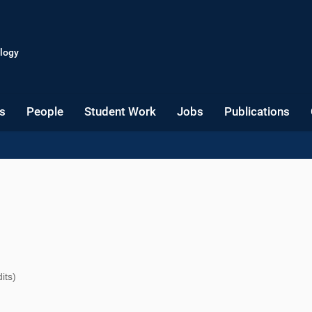
logy
s
People
Student Work
Jobs
Publications
its)