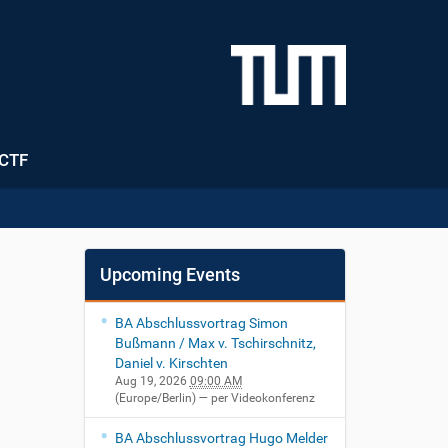
CTF
Upcoming Events
BA Abschlussvortrag Simon
Bußmann / Max v. Tschirschnitz,
Daniel v. Kirschten
Aug 19, 2026
09:00 AM
(Europe/Berlin)
— per Videokonferenz
BA Abschlussvortrag Hugo Melder